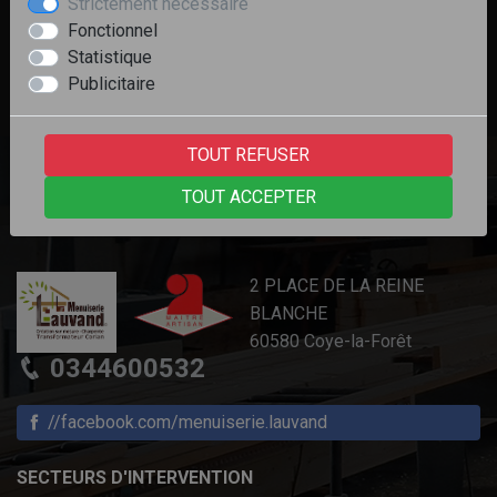
Strictement nécessaire
«
1
2
»
Fonctionnel
Statistique
Publicitaire
TOUT REFUSER
TOUT ACCEPTER
CONTACTEZ-NOUS
2 PLACE DE LA REINE
BLANCHE
60580 Coye-la-Forêt
0344600532
//facebook.com/menuiserie.lauvand
SECTEURS D'INTERVENTION