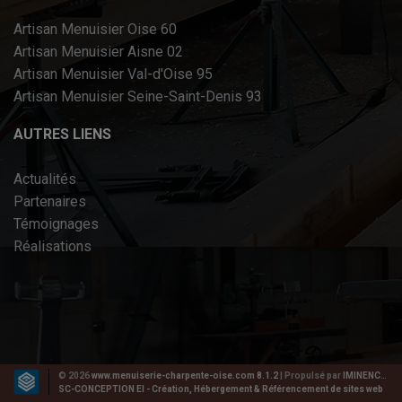
Artisan Menuisier Oise 60
Artisan Menuisier Aisne 02
Artisan Menuisier Val-d'Oise 95
Artisan Menuisier Seine-Saint-Denis 93
AUTRES LIENS
Actualités
Partenaires
Témoignages
Réalisations
© 2026
www.menuiserie-charpente-oise.com 8.1.2
| Propulsé par
IMINENCE 5.1.2
SC-CONCEPTION EI - Création, Hébergement & Référencement de sites web