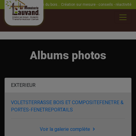
La passion du bois... Création sur mesure - conseils - réactivité
Albums photos
EXTERIEUR
VOLETS
TERRASSE BOIS ET COMPOSITE
FENETRE &
PORTES-FENETRE
PORTAILS
Voir la galerie complète