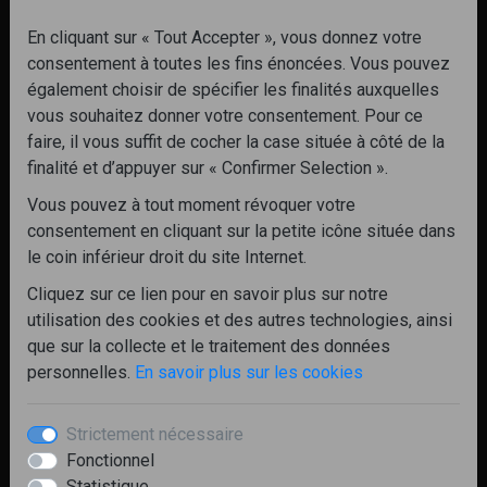
Voir la galerie complète
En cliquant sur « Tout Accepter », vous donnez votre
consentement à toutes les fins énoncées. Vous pouvez
également choisir de spécifier les finalités auxquelles
vous souhaitez donner votre consentement. Pour ce
faire, il vous suffit de cocher la case située à côté de la
CHARPENTE
finalité et d’appuyer sur « Confirmer Selection ».
Vous pouvez à tout moment révoquer votre
BARDAGE
BLOC INTERMEDIAIRE
OSSATURE
consentement en cliquant sur la petite icône située dans
BOIS
LUCARNES
AUVENT / MARQUISE
le coin inférieur droit du site Internet.
CHARETTERIE
CHARPENTE TRADITIONNELLE
Cliquez sur ce lien pour en savoir plus sur notre
utilisation des cookies et des autres technologies, ainsi
Voir la galerie complète
que sur la collecte et le traitement des données
personnelles.
En savoir plus sur les cookies
Strictement nécessaire
Fonctionnel
Statistique