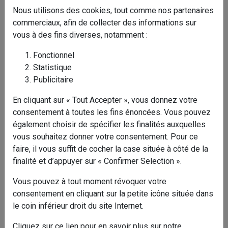
après un délai ne dépassant pas 13 mois, conformément
Nous utilisons des cookies, tout comme nos partenaires
aux recommandations de la CNIL.
commerciaux, afin de collecter des informations sur
vous à des fins diverses, notamment :
LES COOKIES UTILISÉS SUR CE SITE WEB
PERMETTENT :
Fonctionnel
Statistique
de faciliter la navigation de
Publicitaire
l’utilisateur sur notre site
En cliquant sur « Tout Accepter », vous donnez votre
en suivant sa navigation au cours de la session afin
consentement à toutes les fins énoncées. Vous pouvez
d’assurer la qualité et la sécurité de la navigation sur
également choisir de spécifier les finalités auxquelles
le site ;
vous souhaitez donner votre consentement. Pour ce
en conservant les informations saisies dans les
faire, il vous suffit de cocher la case située à côté de la
champs prévus à cet effet lorsque l’utilisateur change
finalité et d’appuyer sur « Confirmer Selection ».
de page ;
Vous pouvez à tout moment révoquer votre
en permettant à l’utilisateur de rester sur le même
consentement en cliquant sur la petite icône située dans
serveur hôte pendant toute la durée de sa session ;
le coin inférieur droit du site Internet.
en redirigeant l’utilisateur vers le site de la langue ou
de la filiale correspondante au pays depuis lequel il
Cliquez sur ce lien pour en savoir plus sur notre